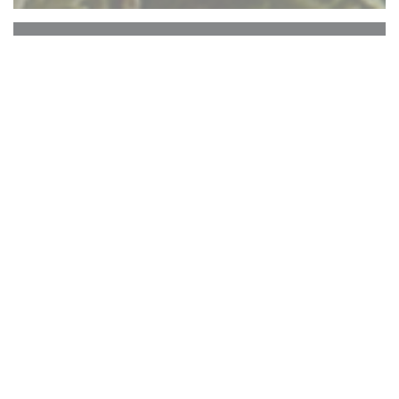
L'ENTR'POTES
Concept de cuisine à l'ardoise où les produits
varient au fil des saisons...
Bar à bières et vins
Soirée sportive avec diffusion des matchs