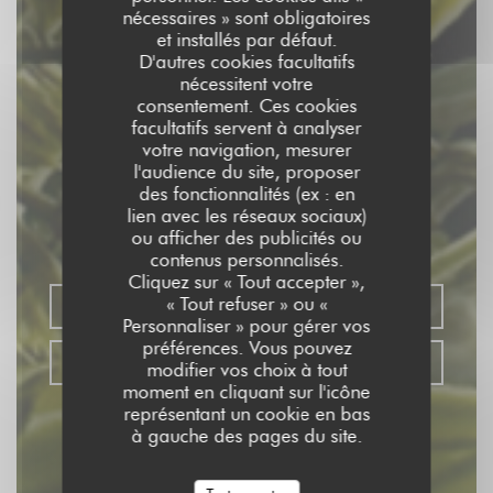
nécessaires » sont obligatoires
et installés par défaut.
D'autres cookies facultatifs
nécessitent votre
consentement. Ces cookies
facultatifs servent à analyser
votre navigation, mesurer
l'audience du site, proposer
L'ENTR'POTES
des fonctionnalités (ex : en
lien avec les réseaux sociaux)
ou afficher des publicités ou
BISTROT
|
CUCQ
contenus personnalisés.
Cliquez sur « Tout accepter »,
« Tout refuser » ou «
RÉSERVER
Personnaliser » pour gérer vos
préférences. Vous pouvez
VENTE À EMPORTER
modifier vos choix à tout
moment en cliquant sur l'icône
représentant un cookie en bas
à gauche des pages du site.