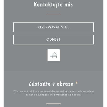
Kontaktujte nás
REZERVOVAT STŮL
ODNÉST
Zůstaňte v obraze
*
Přihlaste se k odběru našeho newsletteru a dostávejte od nás e-mailem
personalizovaná sdělení a marketingové nabídky.