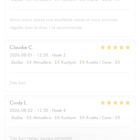
Nous avons passé une excellente soirée et nous sommes
régalés avec le thon ! Je recommande
Claudie
C
2026-08-01
- 12:30 - Hosté 2
Služba
:
5
/5
Atmosféra
:
5
/5
Kuchyně
:
5
/5
Kvalita / Cena
:
5
/5
Très bon
Cindy
L
2026-08-02
- 12:30 - Hosté 4
Služba
:
5
/5
Atmosféra
:
5
/5
Kuchyně
:
5
/5
Kvalita / Cena
:
5
/5
Très bon repas, équipe serviable!