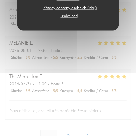
Zásady ochrany osobních údajů
Arnaud
D
undefined
2026-08-01
- 12:30 - Hosté 2
Služba
:
5
/5
Atmosféra
:
5
/5
Kuchyně
:
5
/5
Kvalita / Cena
:
5
/5
MELANIE
L
2026-08-01
- 12:30 - Hosté 3
Služba
:
5
/5
Atmosféra
:
5
/5
Kuchyně
:
5
/5
Kvalita / Cena
:
5
/5
Thi Minh Hue
T
2026-07-31
- 12:00 - Hosté 3
Služba
:
5
/5
Atmosféra
:
5
/5
Kuchyně
:
5
/5
Kvalita / Cena
:
5
/5
Plats délicieux , accueil très agréable Resto sérieux