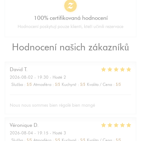
100% certifikovaná hodnocení
Hodnocení poskytují pouze klienti, kteří učinili rezervace
Hodnocení našich zákazníků
David
T
2026-08-02
- 19:30 - Hosté 2
Služba
:
5
/5
Atmosféra
:
5
/5
Kuchyně
:
5
/5
Kvalita / Cena
:
5
/5
Nous nous sommes bien régalé bien mangé
Véronique
D
2026-08-04
- 19:15 - Hosté 3
Služba
:
5
/5
Atmosféra
:
5
/5
Kuchyně
:
5
/5
Kvalita / Cena
:
5
/5