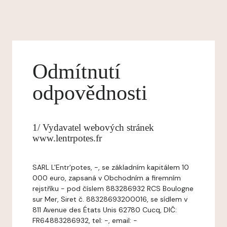
Odmítnutí
odpovědnosti
1/ Vydavatel webových stránek
www.lentrpotes.fr
SARL L'Entr'potes, -, se základním kapitálem 10
000 euro, zapsaná v Obchodním a firemním
rejstříku - pod číslem 883286932 RCS Boulogne
sur Mer, Siret č. 88328693200016, se sídlem v
811 Avenue des États Unis 62780 Cucq, DIČ:
FR64883286932, tel: -, email: -