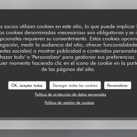
us socios utilizan cookies en este sitio, lo que puede implicar
as cookies denominadas «necesarias» son obligatorias y se i
pcionales requieren su consentimiento. Estas cookies opcion
Mapa y Contacto
egación, medir la audiencia del sitio, ofrecer funcionalidad
edes sociales) o mostrar publicidad o contenidos personali
chazar todo' o 'Personalizar' para gestionar sus preferencia
ier momento haciendo clic en el icono de cookie en la parte
de las páginas del sitio.
((abre en u
811 Avenue des États Unis 62780 Cucq
03 91 89 69 05
OK, aceptar todas
Denegar todas las cookies
Personalizar
Política de protección de datos personales
Facebook ((abre en una nueva v
Instagram ((abre en una 
Política de gestión de cookies