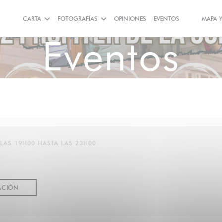
CARTA
FOTOGRAFÍAS
OPINIONES
EVENTOS
MAPA 
((ABRE EN 
((ABRE E
Eventos
 LAS 19H00 HASTA LAS 23H00
((ABRE EN UNA NUEVA VENTANA))
ACIÓN