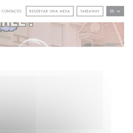
Y CONTACTO
RESERVAR UNA MESA
TAKEAWAY
ES
UNA NUEVA VENTANA))
N UNA NUEVA VENTANA))