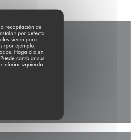
 la recopilación de
nstalan por defecto.
ales sirven para
es (por ejemplo,
zados. Haga clic en
s. Puede cambiar sus
 inferior izquierda
na nueva ventana))
entana))
nueva ventana))