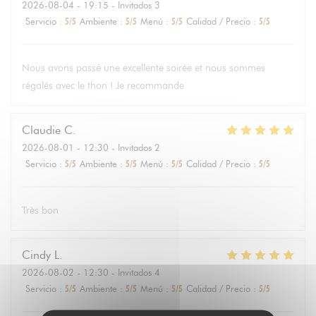
2026-08-04
- 19:15 - Invitados 3
Servicio
:
5
/5
Ambiente
:
5
/5
Menú
:
5
/5
Calidad / Precio
:
5
/5
Nous avons passé une excellente soirée et nous sommes
régalés avec le thon ! Je recommande
Claudie
C
2026-08-01
- 12:30 - Invitados 2
Servicio
:
5
/5
Ambiente
:
5
/5
Menú
:
5
/5
Calidad / Precio
:
5
/5
Très bon
Cindy
L
2026-08-02
- 12:30 - Invitados 4
Servicio
:
5
/5
Ambiente
:
5
/5
Menú
:
5
/5
Calidad / Precio
:
5
/5