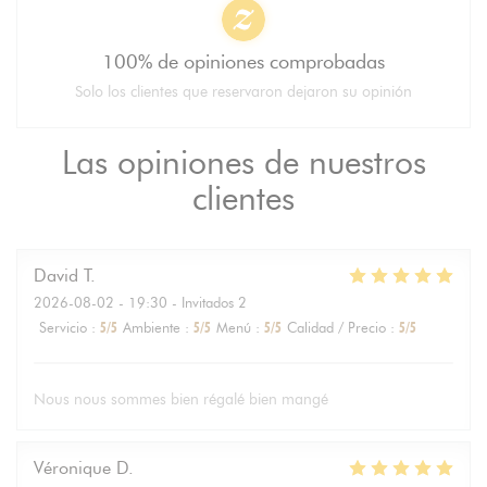
100% de opiniones comprobadas
Solo los clientes que reservaron dejaron su opinión
Las opiniones de nuestros
clientes
David
T
2026-08-02
- 19:30 - Invitados 2
Servicio
:
5
/5
Ambiente
:
5
/5
Menú
:
5
/5
Calidad / Precio
:
5
/5
Nous nous sommes bien régalé bien mangé
Véronique
D