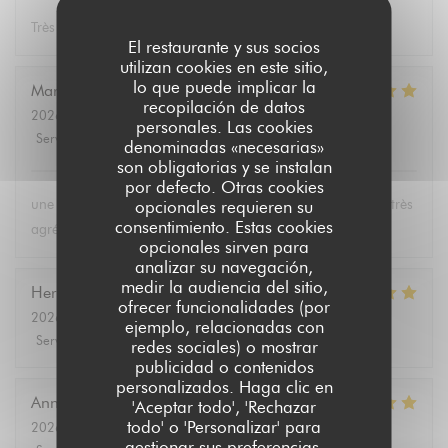
Très bon repas, équipe serviable!
El restaurante y sus socios
utilizan cookies en este sitio,
lo que puede implicar la
Marie-Paule
B
recopilación de datos
2026-08-01
- 19:15 - Invitados 2
personales. Las cookies
Servicio
:
5
/5
Ambiente
:
5
/5
Menú
:
5
/5
Calidad / Precio
:
5
/5
denominadas «necesarias»
son obligatorias y se instalan
por defecto. Otras cookies
une carte bien fournie, des plats excellents et un personnel très
opcionales requieren su
consentimiento. Estas cookies
agréable
opcionales sirven para
analizar su navegación,
medir la audiencia del sitio,
Hervé
L
ofrecer funcionalidades (por
2026-08-04
- 12:00 - Invitados 2
ejemplo, relacionadas con
Servicio
:
5
/5
Ambiente
:
5
/5
Menú
:
5
/5
Calidad / Precio
:
5
/5
redes sociales) o mostrar
publicidad o contenidos
personalizados. Haga clic en
Annie
P
'Aceptar todo', 'Rechazar
todo' o 'Personalizar' para
2026-08-03
- 19:00 - Invitados 2
gestionar sus preferencias.