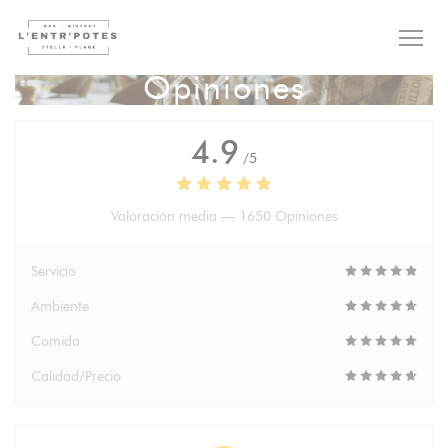
Personalización de sus opciones de cookies
Opiniones
4.9
/5
Valoración media —
1650 Opiniones
Servicio
Ambiente
Comida
Calidad/Precio