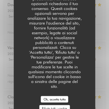
opzionali richiedono il tuo
David
T
consenso. Questi cookies
2026-08-02
- 19:30 - Ospiti 2
opzionali servono per
Servizio
:
5
/5
Atmosfera
:
5
/5
Cucina
:
5
/5
Qualità / Prezzo
:
5
/5
analizzare la tua navigazione,
misurare l'audience del sito,
fornire funzionalità (ad
esempio, legate ai social
Nous nous sommes bien régalé bien mangé
network) o visualizzare
pubblicità o contenuti
personalizzati. Clicca su
Véronique
D
'Accetta tutto', 'Rifiuta tutto' o
2026-08-04
- 19:15 - Ospiti 3
'Personalizza' per gestire le
Servizio
:
5
/5
Atmosfera
:
5
/5
Cucina
:
5
/5
Qualità / Prezzo
:
5
/5
tue preferenze. Puoi
modificare le tue scelte in
qualsiasi momento cliccando
Nous avons passé une excellente soirée et nous sommes
sull'icona del cookie in basso
a sinistra delle pagine del
régalés avec le thon ! Je recommande
sito.
Claudie
C
Ok, accetta tutto
2026-08-01
- 12:30 - Ospiti 2
Rifiuta tutti i cookie
Servizio
:
5
/5
Atmosfera
:
5
/5
Cucina
:
5
/5
Qualità / Prezzo
:
5
/5