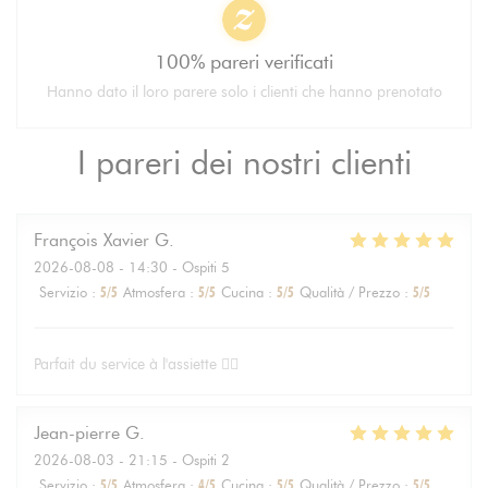
100% pareri verificati
Hanno dato il loro parere solo i clienti che hanno prenotato
I pareri dei nostri clienti
François Xavier
G
2026-08-08
- 14:30 - Ospiti 5
Servizio
:
5
/5
Atmosfera
:
5
/5
Cucina
:
5
/5
Qualità / Prezzo
:
5
/5
Parfait du service à l'assiette 👌🏻
Jean-pierre
G
2026-08-03
- 21:15 - Ospiti 2
Servizio
:
5
/5
Atmosfera
:
4
/5
Cucina
:
5
/5
Qualità / Prezzo
:
5
/5