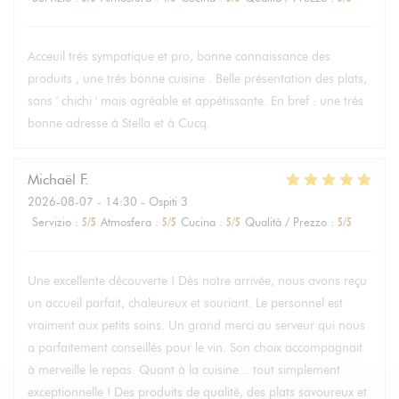
Acceuil trés sympatique et pro, bonne connaissance des
produits , une trés bonne cuisine . Belle présentation des plats,
sans ' chichi ' mais agréable et appétissante. En bref : une trés
bonne adresse à Stella et à Cucq.
Michaël
F
2026-08-07
- 14:30 - Ospiti 3
Servizio
:
5
/5
Atmosfera
:
5
/5
Cucina
:
5
/5
Qualità / Prezzo
:
5
/5
Une excellente découverte ! Dès notre arrivée, nous avons reçu
un accueil parfait, chaleureux et souriant. Le personnel est
vraiment aux petits soins. Un grand merci au serveur qui nous
a parfaitement conseillés pour le vin. Son choix accompagnait
à merveille le repas. Quant à la cuisine... tout simplement
exceptionnelle ! Des produits de qualité, des plats savoureux et