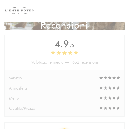
Personalizzazione delle tue scelte sui cookie
Recensioni
4.9
/5
Valutazione media —
1652 recensioni
Servizio
Atmosfera
Menu
Qualità/Prezzo