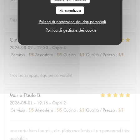
Personalizza
Très bon
Politica di protezione dei dati personali
Politica di gestione dei cookie
Cindy
L
2026-08-02
- 12:30 - Ospiti 4
Servizio
:
5
/5
Atmosfera
:
5
/5
Cucina
:
5
/5
Qualità / Prezzo
:
5
/5
Très bon repas, équipe serviable!
Marie-Paule
B
2026-08-01
- 19:15 - Ospiti 2
Servizio
:
5
/5
Atmosfera
:
5
/5
Cucina
:
5
/5
Qualità / Prezzo
:
5
/5
une carte bien fournie, des plats excellents et un personnel très
agréable