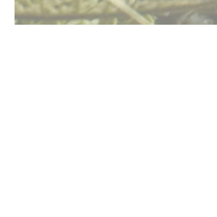
L'ENTR'POTES
Fechado para férias de 09/11/2025 a 25/11/2025
Um conceito de menu baseado em um quadro-neg
variam de acordo com as estações do ano...
Bar de cerveja e vinho
Noite esportiva com transmissão das partidas