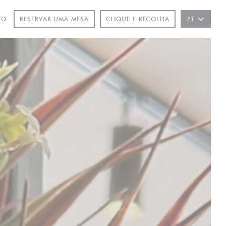
TO
RESERVAR UMA MESA
CLIQUE E RECOLHA
PT
NELA))
 JANELA))