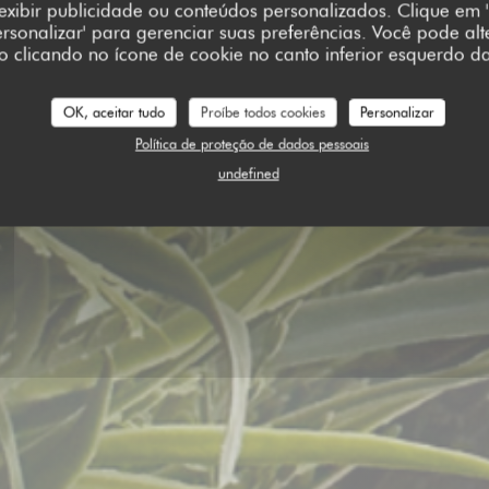
 exibir publicidade ou conteúdos personalizados. Clique em '
Personalizar' para gerenciar suas preferências. Você pode alt
clicando no ícone de cookie no canto inferior esquerdo da
OK, aceitar tudo
Proíbe todos cookies
Personalizar
LHA
Política de proteção de dados pessoais
undefined