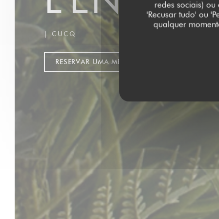
redes sociais) ou
'Recusar tudo' ou '
qualquer momento 
|
CUCQ
RESERVAR UMA MESA
CLIQUE E RECO