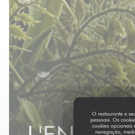
O restaurante e seu
pessoais. Os cooki
L'ENTR'P
cookies opcionais 
navegação, medir 