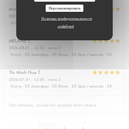
Персонализировать
Arnaud
D
2026-08-01
- 12:30 - гости 2
Политика конфиденциальности
Услуги
:
5
/5
Атмосфера
:
5
/5
Меню
:
5
/5
Цена / качество
:
5
/5
undefined
MELANIE
L
2026-08-01
- 12:30 - гости 3
Услуги
:
5
/5
Атмосфера
:
5
/5
Меню
:
5
/5
Цена / качество
:
5
/5
Thi Minh Hue
T
2026-07-31
- 12:00 - гости 3
Услуги
:
5
/5
Атмосфера
:
5
/5
Меню
:
5
/5
Цена / качество
:
5
/5
Plats délicieux , accueil très agréable Resto sérieux