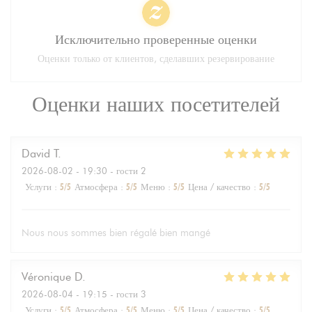
Исключительно проверенные оценки
Оценки только от клиентов, сделавших резервирование
Оценки наших посетителей
David
T
2026-08-02
- 19:30 - гости 2
Услуги
:
5
/5
Атмосфера
:
5
/5
Меню
:
5
/5
Цена / качество
:
5
/5
Nous nous sommes bien régalé bien mangé
Véronique
D
2026-08-04
- 19:15 - гости 3
Услуги
:
5
/5
Атмосфера
:
5
/5
Меню
:
5
/5
Цена / качество
:
5
/5