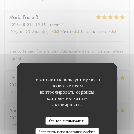
Marie-Paule
B
2026-08-01
- 19:15 - гости 2
Услуги
:
5
/5
Атмосфера
:
5
/5
Меню
:
5
/5
Цена / качество
:
5
/5
une carte bien fournie, des plats excellents et un personnel très
agréable
Hervé
L
Этот сайт использует кукис и
позволяет вам
2026-08-04
- 12:00 - гости 2
контролировать сервисы
Услуги
:
5
/5
Атмосфера
:
5
/5
Меню
:
5
/5
Цена / качество
:
5
/5
которые вы хотите
активировать
Annie
P
2026-08-03
- 19:00 - гости 2
Ок, все активировать
Услуги
:
5
/5
Атмосфера
:
5
/5
Меню
:
5
/5
Цена / качество
:
5
/5
Запретить использование cookies