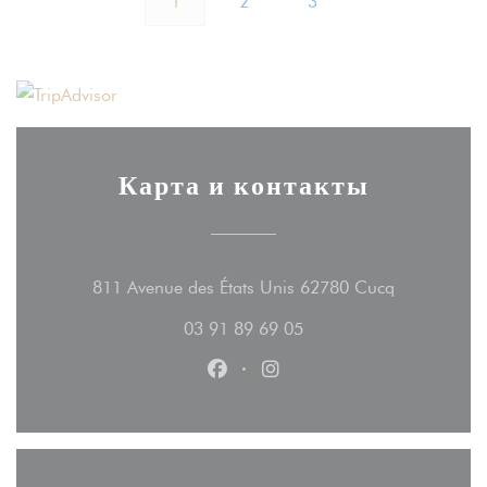
1
2
3
Карта и контакты
((открывает
811 Avenue des États Unis 62780 Cucq
03 91 89 69 05
Facebook ((открывается в новом
Instagram ((открывается 