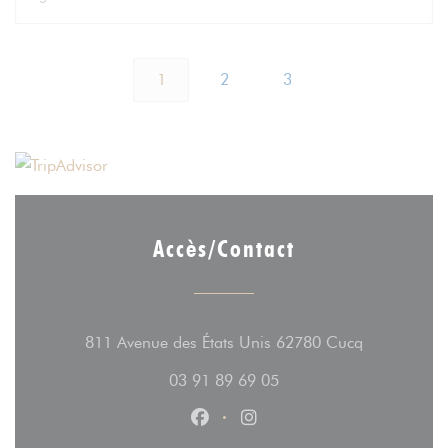
1
2
3
Accès/Contact
((ouvre une 
811 Avenue des États Unis 62780 Cucq
03 91 89 69 05
Facebook ((ouvre une nouvelle fe
Instagram ((ouvre une nouv