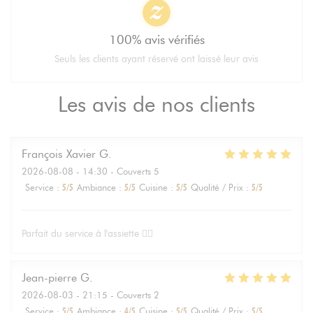
100% avis vérifiés
Seuls les clients ayant réservé ont laissé leur avis
Les avis de nos clients
François Xavier
G
2026-08-08
- 14:30 - Couverts 5
Service
:
5
/5
Ambiance
:
5
/5
Cuisine
:
5
/5
Qualité / Prix
:
5
/5
Parfait du service à l'assiette 👌🏻
Jean-pierre
G
2026-08-03
- 21:15 - Couverts 2
Service
:
5
/5
Ambiance
:
4
/5
Cuisine
:
5
/5
Qualité / Prix
:
5
/5