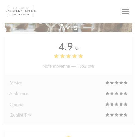
Personnalisation de vos choix en matière de cookies
Avis
4.9
/5
Note moyenne —
1652 avis
Service
Ambiance
Cuisine
Qualité/Prix