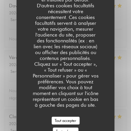
D'autres cookies facultatifs
David
T
nécessitent votre
2026-08-02
- 19:30 - Couverts 2
consentement. Ces cookies
Service
:
5
/5
Ambiance
:
5
/5
Cuisine
:
5
/5
Qualité / Prix
:
5
/5
facultatifs servent à analyser
votre navigation, mesurer
l'audience du site, proposer
Nous nous sommes bien régalé bien mangé
des fonctionnalités (ex : en
lien avec les réseaux sociaux)
ou afficher des publicités ou
Véronique
D
contenus personnalisés.
Cliquez sur « Tout accepter »,
2026-08-04
- 19:15 - Couverts 3
« Tout refuser » ou «
Service
:
5
/5
Ambiance
:
5
/5
Cuisine
:
5
/5
Qualité / Prix
:
5
/5
Personnaliser » pour gérer vos
préférences. Vous pouvez
modifier vos choix à tout
Nous avons passé une excellente soirée et nous sommes
moment en cliquant sur l'icône
régalés avec le thon ! Je recommande
représentant un cookie en bas
à gauche des pages du site.
Claudie
C
Tout accepter
2026-08-01
- 12:30 - Couverts 2
Service
:
5
/5
Ambiance
:
5
/5
Cuisine
:
5
/5
Qualité / Prix
:
5
/5