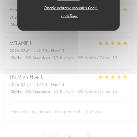
Zásady ochrany osobních údajů
Arnaud
D
undefined
2026-08-01
- 12:30 - Hosté 2
Služba
:
5
/5
Atmosféra
:
5
/5
Kuchyně
:
5
/5
Kvalita / Cena
:
5
/5
MELANIE
L
2026-08-01
- 12:30 - Hosté 3
Služba
:
5
/5
Atmosféra
:
5
/5
Kuchyně
:
5
/5
Kvalita / Cena
:
5
/5
Thi Minh Hue
T
2026-07-31
- 12:00 - Hosté 3
Služba
:
5
/5
Atmosféra
:
5
/5
Kuchyně
:
5
/5
Kvalita / Cena
:
5
/5
Plats délicieux , accueil très agréable Resto sérieux