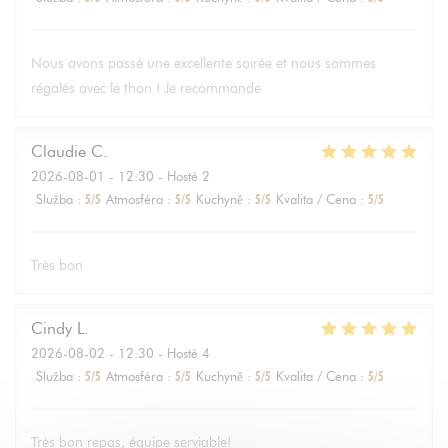
Nous avons passé une excellente soirée et nous sommes
régalés avec le thon ! Je recommande
Claudie
C
2026-08-01
- 12:30 - Hosté 2
Služba
:
5
/5
Atmosféra
:
5
/5
Kuchyně
:
5
/5
Kvalita / Cena
:
5
/5
Très bon
Cindy
L
2026-08-02
- 12:30 - Hosté 4
Služba
:
5
/5
Atmosféra
:
5
/5
Kuchyně
:
5
/5
Kvalita / Cena
:
5
/5
Très bon repas, équipe serviable!