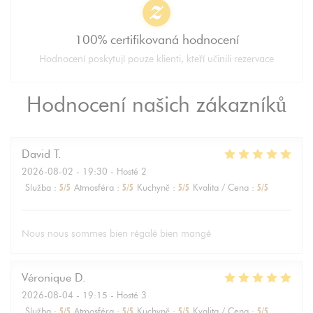
100% certifikovaná hodnocení
Hodnocení poskytují pouze klienti, kteří učinili rezervace
Hodnocení našich zákazníků
David
T
2026-08-02
- 19:30 - Hosté 2
Služba
:
5
/5
Atmosféra
:
5
/5
Kuchyně
:
5
/5
Kvalita / Cena
:
5
/5
Nous nous sommes bien régalé bien mangé
Véronique
D
2026-08-04
- 19:15 - Hosté 3
Služba
:
5
/5
Atmosféra
:
5
/5
Kuchyně
:
5
/5
Kvalita / Cena
:
5
/5