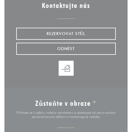
Kontaktujte nás
REZERVOVAT STŮL
ODNÉST
Zůstaňte v obraze
*
Přihlaste se k odběru našeho newsletteru a dostávejte od nás e-mailem
personalizovaná sdělení a marketingové nabídky.