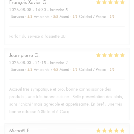
François Xavier
G
2026-08-08
- 14:30 - Invitados 5
Servicio
:
5
/5
Ambiente
:
5
/5
Menú
:
5
/5
Calidad / Precio
:
5
/5
Parfait du service à l'assiette 👌🏻
Jean-pierre
G
2026-08-03
- 21:15 - Invitados 2
Servicio
:
5
/5
Ambiente
:
4
/5
Menú
:
5
/5
Calidad / Precio
:
5
/5
Acceuil trés sympatique et pro, bonne connaissance des
produits , une trés bonne cuisine . Belle présentation des plats,
sans ' chichi ' mais agréable et appétissante. En bref : une trés
bonne adresse à Stella et à Cucq.
Michaël
F