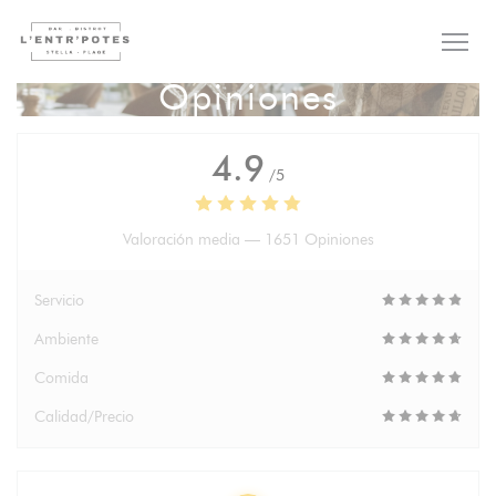
Personalización de sus opciones de cookies
Opiniones
4.9
/5
Valoración media —
1651 Opiniones
Servicio
Ambiente
Comida
Calidad/Precio