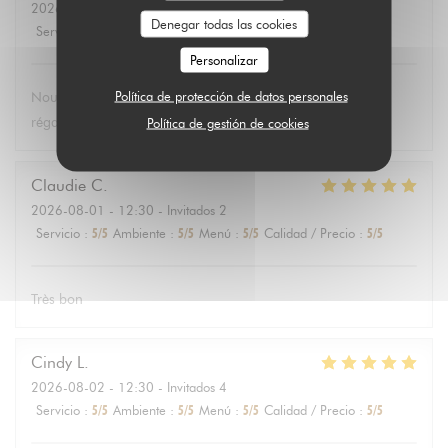
2026-08-04
- 19:15 - Invitados 3
Denegar todas las cookies
Servicio
:
5
/5
Ambiente
:
5
/5
Menú
:
5
/5
Calidad / Precio
:
5
/5
Personalizar
Política de protección de datos personales
Nous avons passé une excellente soirée et nous sommes
régalés avec le thon ! Je recommande
Política de gestión de cookies
Claudie
C
2026-08-01
- 12:30 - Invitados 2
Servicio
:
5
/5
Ambiente
:
5
/5
Menú
:
5
/5
Calidad / Precio
:
5
/5
Très bon
Cindy
L
2026-08-02
- 12:30 - Invitados 4
Servicio
:
5
/5
Ambiente
:
5
/5
Menú
:
5
/5
Calidad / Precio
:
5
/5