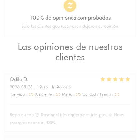
100% de opiniones comprobadas
Solo los clientes que reservaron dejaron su opinión
Las opiniones de nuestros
clientes
Odile
D
2026-08-08
- 19:15 - Invitados 5
Servicio
:
5
/5
Ambiente
:
5
/5
Menú
:
5
/5
Calidad / Precio
:
5
/5
Resto au top 👌 Personnel très agréable et très pro. ☺️ Nous
recommandons à 100%