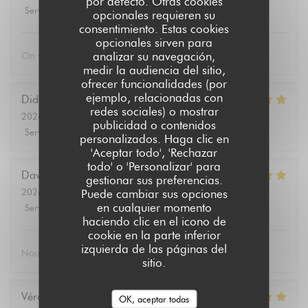
por defecto. Otras cookies
Servicio
:
5
/5
Ambiente
:
5
/5
Menú
:
5
/5
Calidad / Precio
:
5
/5
opcionales requieren su
consentimiento. Estas cookies
opcionales sirven para
analizar su navegación,
On y mange très bien . Et le service est très bien également
medir la audiencia del sitio,
ofrecer funcionalidades (por
ejemplo, relacionadas con
Didier
L
redes sociales) o mostrar
2026-08-07
- 12:15 - Invitados 4
publicidad o contenidos
Servicio
:
5
/5
Ambiente
:
5
/5
Menú
:
5
/5
Calidad / Precio
:
5
/5
personalizados. Haga clic en
'Aceptar todo', 'Rechazar
todo' o 'Personalizar' para
David
T
gestionar sus preferencias.
2026-08-02
- 19:30 - Invitados 2
Puede cambiar sus opciones
en cualquier momento
Servicio
:
5
/5
Ambiente
:
5
/5
Menú
:
5
/5
Calidad / Precio
:
5
/5
haciendo clic en el icono de
cookie en la parte inferior
izquierda de las páginas del
Nous nous sommes bien régalé bien mangé
sitio.
Véronique
D
OK, aceptar todas