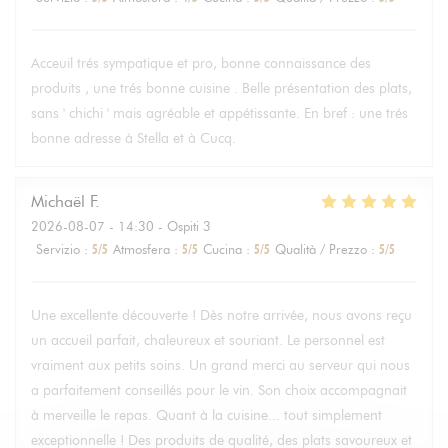
Acceuil trés sympatique et pro, bonne connaissance des
produits , une trés bonne cuisine . Belle présentation des plats,
sans ' chichi ' mais agréable et appétissante. En bref : une trés
bonne adresse à Stella et à Cucq.
Michaël
F
2026-08-07
- 14:30 - Ospiti 3
Servizio
:
5
/5
Atmosfera
:
5
/5
Cucina
:
5
/5
Qualità / Prezzo
:
5
/5
Une excellente découverte ! Dès notre arrivée, nous avons reçu
un accueil parfait, chaleureux et souriant. Le personnel est
vraiment aux petits soins. Un grand merci au serveur qui nous
a parfaitement conseillés pour le vin. Son choix accompagnait
à merveille le repas. Quant à la cuisine... tout simplement
exceptionnelle ! Des produits de qualité, des plats savoureux et