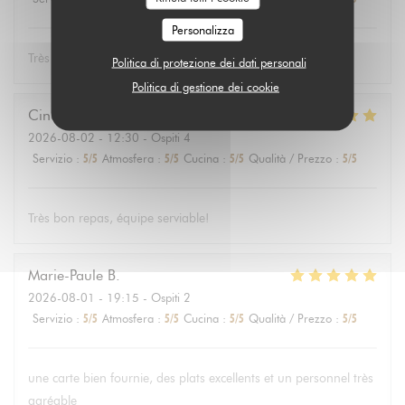
Personalizza
Très bon
Politica di protezione dei dati personali
Politica di gestione dei cookie
Cindy
L
2026-08-02
- 12:30 - Ospiti 4
Servizio
:
5
/5
Atmosfera
:
5
/5
Cucina
:
5
/5
Qualità / Prezzo
:
5
/5
Très bon repas, équipe serviable!
Marie-Paule
B
2026-08-01
- 19:15 - Ospiti 2
Servizio
:
5
/5
Atmosfera
:
5
/5
Cucina
:
5
/5
Qualità / Prezzo
:
5
/5
une carte bien fournie, des plats excellents et un personnel très
agréable