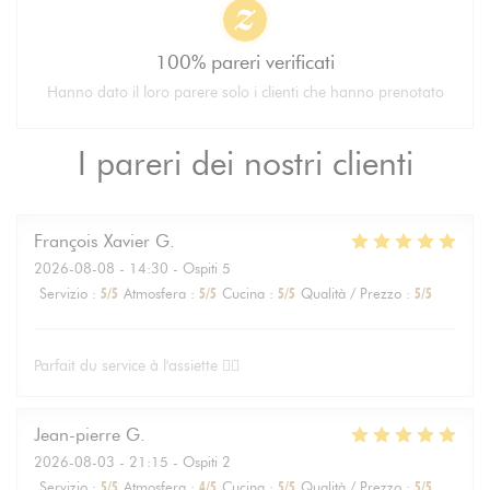
100% pareri verificati
Hanno dato il loro parere solo i clienti che hanno prenotato
I pareri dei nostri clienti
François Xavier
G
2026-08-08
- 14:30 - Ospiti 5
Servizio
:
5
/5
Atmosfera
:
5
/5
Cucina
:
5
/5
Qualità / Prezzo
:
5
/5
Parfait du service à l'assiette 👌🏻
Jean-pierre
G
2026-08-03
- 21:15 - Ospiti 2
Servizio
:
5
/5
Atmosfera
:
4
/5
Cucina
:
5
/5
Qualità / Prezzo
:
5
/5