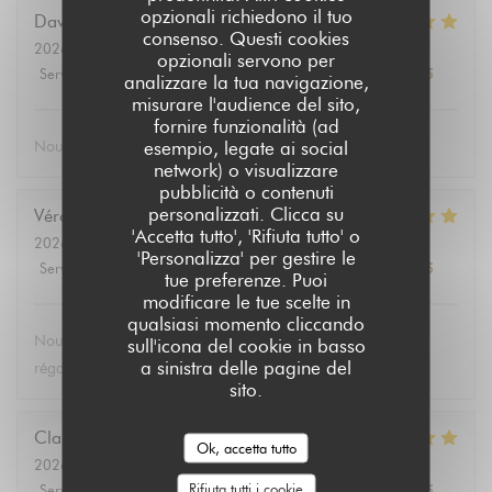
opzionali richiedono il tuo
David
T
consenso. Questi cookies
2026-08-02
- 19:30 - Ospiti 2
opzionali servono per
Servizio
:
5
/5
Atmosfera
:
5
/5
Cucina
:
5
/5
Qualità / Prezzo
:
5
/5
analizzare la tua navigazione,
misurare l'audience del sito,
fornire funzionalità (ad
esempio, legate ai social
Nous nous sommes bien régalé bien mangé
network) o visualizzare
pubblicità o contenuti
personalizzati. Clicca su
Véronique
D
'Accetta tutto', 'Rifiuta tutto' o
2026-08-04
- 19:15 - Ospiti 3
'Personalizza' per gestire le
Servizio
:
5
/5
Atmosfera
:
5
/5
Cucina
:
5
/5
Qualità / Prezzo
:
5
/5
tue preferenze. Puoi
modificare le tue scelte in
qualsiasi momento cliccando
Nous avons passé une excellente soirée et nous sommes
sull'icona del cookie in basso
a sinistra delle pagine del
régalés avec le thon ! Je recommande
sito.
Claudie
C
Ok, accetta tutto
2026-08-01
- 12:30 - Ospiti 2
Rifiuta tutti i cookie
Servizio
:
5
/5
Atmosfera
:
5
/5
Cucina
:
5
/5
Qualità / Prezzo
:
5
/5