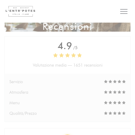
Personalizzazione delle tue scelte sui cookie
Recensioni
4.9
/5
Valutazione media —
1651 recensioni
Servizio
Atmosfera
Menu
Qualità/Prezzo