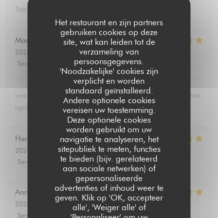
Très bon repas, équipe serviable!
Het restaurant en zijn partners
gebruiken cookies op deze
Marie-Paule
B
site, wat kan leiden tot de
verzameling van
2026-08-01
- 19:15 - Gasten 2
persoonsgegevens.
Service
:
5
/5
Atmosfeer
:
5
/5
Keuken
:
5
/5
Kwaliteit / Prijs
:
5
/5
'Noodzakelijke' cookies zijn
verplicht en worden
standaard geïnstalleerd.
une carte bien fournie, des plats excellents et un personnel très
Andere optionele cookies
agréable
vereisen uw toestemming.
Deze optionele cookies
worden gebruikt om uw
Hervé
L
navigatie te analyseren, het
sitepubliek te meten, functies
2026-08-04
- 12:00 - Gasten 2
te bieden (bijv. gerelateerd
Service
:
5
/5
Atmosfeer
:
5
/5
Keuken
:
5
/5
Kwaliteit / Prijs
:
5
/5
aan sociale netwerken) of
gepersonaliseerde
advertenties of inhoud weer te
Annie
P
geven. Klik op 'OK, accepteer
2026-08-03
- 19:00 - Gasten 2
alle', 'Weiger alle' of
Service
:
5
/5
Atmosfeer
:
5
/5
Keuken
:
5
/5
Kwaliteit / Prijs
:
5
/5
'Personaliseer' om uw