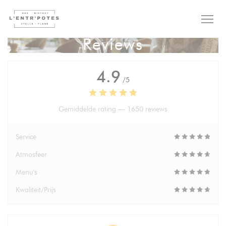
Cookies beheer paneel
Reviews
4.9
/5
Gemiddelde rating —
1650 reviews
Service
Atmosfeer
Menu's
Kwaliteit/Prijs