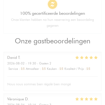
100% gecertificeerde beoordelingen
Onze klanten hebben na hun reservering een beoordeling
gegeven
Onze gastbeoordelingen
David
T
2026-08-02
- 19:30 - Gasten 2
Service
:
5
/5
Atmosfeer
:
5
/5
Keuken
:
5
/5
Kwaliteit / Prijs
:
5
/5
Nous nous sommes bien régalé bien mangé
Véronique
D
2026-08-04
- 19:15 - Gasten 3