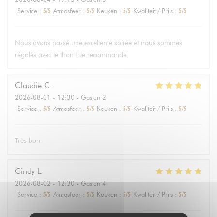
Service
:
5
/5
Atmosfeer
:
5
/5
Keuken
:
5
/5
Kwaliteit / Prijs
:
5
/5
Nous avons passé une excellente soirée et nous sommes
régalés avec le thon ! Je recommande
Claudie
C
2026-08-01
- 12:30 - Gasten 2
Service
:
5
/5
Atmosfeer
:
5
/5
Keuken
:
5
/5
Kwaliteit / Prijs
:
5
/5
Très bon
Cindy
L
2026-08-02
- 12:30 - Gasten 4
Service
:
5
/5
Atmosfeer
:
5
/5
Keuken
:
5
/5
Kwaliteit / Prijs
:
5
/5