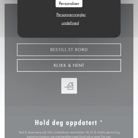
Personaliser
Personvernregler
Kontakt oss
undefined
BESTILL ET BORD
KLIKK & HENT
Hold deg oppdatert
*
Ved å abonnere på vårt nyhetsbrev samtykker du til å motta personlig
kommunikasjon og markedsføringstilbud på e-post fra oss.