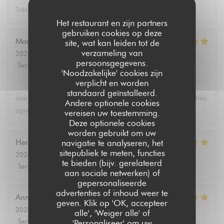
Très bon repas, équipe serviable!
Het restaurant en zijn partners
gebruiken cookies op deze
Marie-Paule
B
site, wat kan leiden tot de
verzameling van
2026-08-01
- 19:15 - Gasten 2
persoonsgegevens.
Service
:
5
/5
Atmosfeer
:
5
/5
Keuken
:
5
/5
Kwaliteit / Prijs
:
5
/5
'Noodzakelijke' cookies zijn
verplicht en worden
standaard geïnstalleerd.
une carte bien fournie, des plats excellents et un personnel très
Andere optionele cookies
agréable
vereisen uw toestemming.
Deze optionele cookies
worden gebruikt om uw
Hervé
L
navigatie te analyseren, het
sitepubliek te meten, functies
2026-08-04
- 12:00 - Gasten 2
te bieden (bijv. gerelateerd
Service
:
5
/5
Atmosfeer
:
5
/5
Keuken
:
5
/5
Kwaliteit / Prijs
:
5
/5
aan sociale netwerken) of
gepersonaliseerde
advertenties of inhoud weer te
Annie
P
geven. Klik op 'OK, accepteer
2026-08-03
- 19:00 - Gasten 2
alle', 'Weiger alle' of
Service
:
5
/5
Atmosfeer
:
5
/5
Keuken
:
5
/5
Kwaliteit / Prijs
:
5
/5
'Personaliseer' om uw