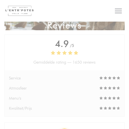
Cookies beheer paneel
Reviews
4.9
/5
Gemiddelde rating —
1650 reviews
Service
Atmosfeer
Menu's
Kwaliteit/Prijs