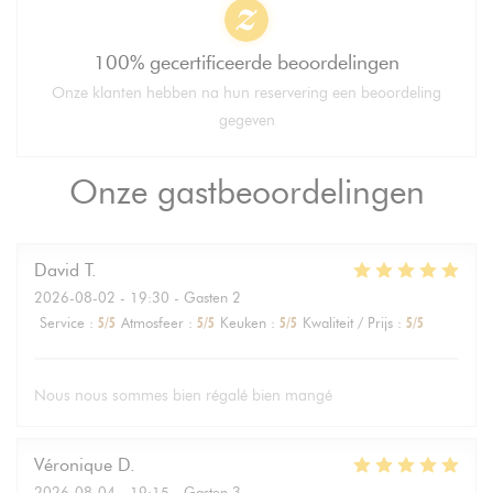
100% gecertificeerde beoordelingen
Onze klanten hebben na hun reservering een beoordeling
gegeven
Onze gastbeoordelingen
David
T
2026-08-02
- 19:30 - Gasten 2
Service
:
5
/5
Atmosfeer
:
5
/5
Keuken
:
5
/5
Kwaliteit / Prijs
:
5
/5
Nous nous sommes bien régalé bien mangé
Véronique
D
2026-08-04
- 19:15 - Gasten 3