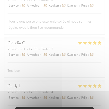
Service
:
5
/5
Atmosfeer
:
5
/5
Keuken
:
5
/5
Kwaliteit / Prijs
:
5
/5
Nous avons passé une excellente soirée et nous sommes
régalés avec le thon ! Je recommande
Claudie
C
2026-08-01
- 12:30 - Gasten 2
Service
:
5
/5
Atmosfeer
:
5
/5
Keuken
:
5
/5
Kwaliteit / Prijs
:
5
/5
Très bon
Cindy
L
2026-08-02
- 12:30 - Gasten 4
Service
:
5
/5
Atmosfeer
:
5
/5
Keuken
:
5
/5
Kwaliteit / Prijs
:
5
/5