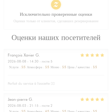
Исключительно проверенные оценки
Оценки только от клиентов, сделавших резервирование
Оценки наших посетителей
François Xavier
G
2026-08-08
- 14:30 - гости 5
Услуги
:
5
/5
Атмосфера
:
5
/5
Меню
:
5
/5
Цена / качество
:
5
/5
Parfait du service à l'assiette 👌🏻
Jean-pierre
G
2026-08-03
- 21:15 - гости 2
Услуги
:
5
/5
Атмосфера
:
4
/5
Меню
:
5
/5
Цена / качество
:
5
/5