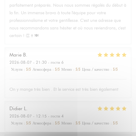
parfaitement préparés. Nous nous sommes régalés du début à
la fin. Un immense bravo à toute l'équipe pour votre
professionnalisme et votre gentillesse. C'est une adresse que
nous recommandons sans hésiter et où nous reviendrons, c'est
certain ! 👏🍷🍽️
Marie
B
2026-08-07
- 21:30 - гости 6
Услуги
:
5
/5
Атмосфера
:
5
/5
Меню
:
5
/5
Цена / качество
:
5
/5
On y mange très bien . Et le service est très bien également
Didier
L
2026-08-07
- 12:15 - гости 4
Услуги
:
5
/5
Атмосфера
:
5
/5
Меню
:
5
/5
Цена / качество
:
5
/5