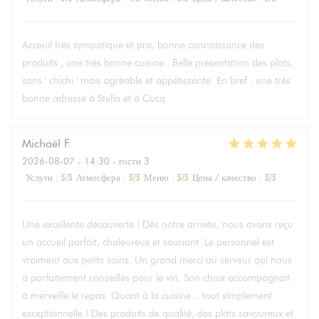
Acceuil trés sympatique et pro, bonne connaissance des
produits , une trés bonne cuisine . Belle présentation des plats,
sans ' chichi ' mais agréable et appétissante. En bref : une trés
bonne adresse à Stella et à Cucq.
Michaël
F
2026-08-07
- 14:30 - гости 3
Услуги
:
5
/5
Атмосфера
:
5
/5
Меню
:
5
/5
Цена / качество
:
5
/5
Une excellente découverte ! Dès notre arrivée, nous avons reçu
un accueil parfait, chaleureux et souriant. Le personnel est
vraiment aux petits soins. Un grand merci au serveur qui nous
a parfaitement conseillés pour le vin. Son choix accompagnait
à merveille le repas. Quant à la cuisine... tout simplement
exceptionnelle ! Des produits de qualité, des plats savoureux et