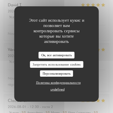
David
T
2026-08-02
- 19:30 - гости 2
Услуги
:
5
/5
Атмосфера
:
5
/5
Меню
:
5
/5
Цена / качество
:
5
/5
Этот сайт использует кукис и
позволяет вам
контролировать сервисы
Nous nous sommes bien régalé bien mangé
которые вы хотите
активировать
Véronique
D
Ок, все активировать
2026-08-04
- 19:15 - гости 3
Услуги
:
5
/5
Атмосфера
:
5
/5
Меню
:
5
/5
Цена / качество
:
5
/5
Запретить использование cookies
Персонализировать
Nous avons passé une excellente soirée et nous sommes
Политика конфиденциальности
régalés avec le thon ! Je recommande
undefined
Claudie
C
2026-08-01
- 12:30 - гости 2
Услуги
:
5
/5
Атмосфера
:
5
/5
Меню
:
5
/5
Цена / качество
:
5
/5