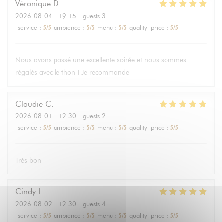
Véronique
D
2026-08-04
- 19:15 - guests 3
service
:
5
/5
ambience
:
5
/5
menu
:
5
/5
quality_price
:
5
/5
Nous avons passé une excellente soirée et nous sommes
régalés avec le thon ! Je recommande
Claudie
C
2026-08-01
- 12:30 - guests 2
service
:
5
/5
ambience
:
5
/5
menu
:
5
/5
quality_price
:
5
/5
Très bon
Cindy
L
2026-08-02
- 12:30 - guests 4
service
:
5
/5
ambience
:
5
/5
menu
:
5
/5
quality_price
:
5
/5