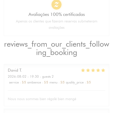
Avaliações 100% certificadas
Apenas os clientes que fizeram reservas submeteram
avaliações
reviews_from_our_clients_follow
ing_booking
David
T
2026-08-02
- 19:30 - guests 2
service
:
5
/5
ambience
:
5
/5
menu
:
5
/5
quality_price
:
5
/5
Nous nous sommes bien régalé bien mangé