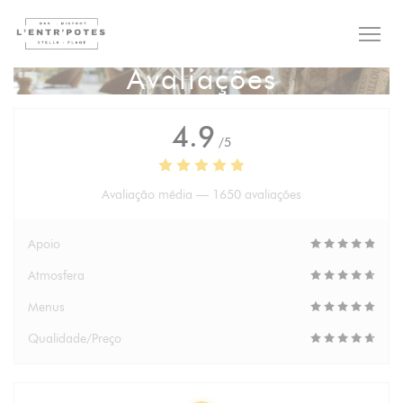
Painel de Gerenciamento de Cookies
Avaliações
4.9
/5
Avaliação média —
1650 avaliações
Apoio
Atmosfera
Menus
Qualidade/Preço