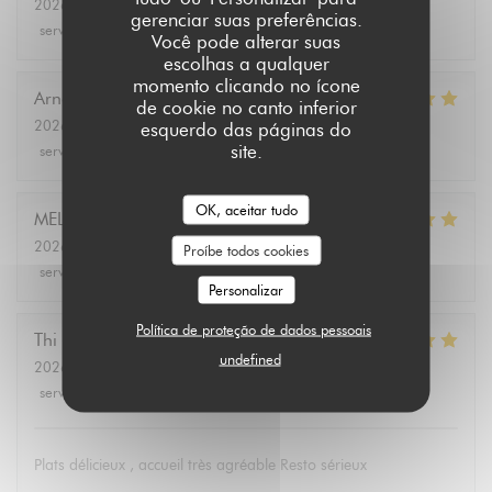
2026-08-03
- 19:00 - guests 2
gerenciar suas preferências.
service
:
5
/5
ambience
:
5
/5
menu
:
5
/5
quality_price
:
5
/5
Você pode alterar suas
escolhas a qualquer
momento clicando no ícone
Arnaud
D
de cookie no canto inferior
2026-08-01
- 12:30 - guests 2
esquerdo das páginas do
site.
service
:
5
/5
ambience
:
5
/5
menu
:
5
/5
quality_price
:
5
/5
OK, aceitar tudo
MELANIE
L
2026-08-01
- 12:30 - guests 3
Proíbe todos cookies
service
:
5
/5
ambience
:
5
/5
menu
:
5
/5
quality_price
:
5
/5
Personalizar
Política de proteção de dados pessoais
Thi Minh Hue
T
undefined
2026-07-31
- 12:00 - guests 3
service
:
5
/5
ambience
:
5
/5
menu
:
5
/5
quality_price
:
5
/5
Plats délicieux , accueil très agréable Resto sérieux