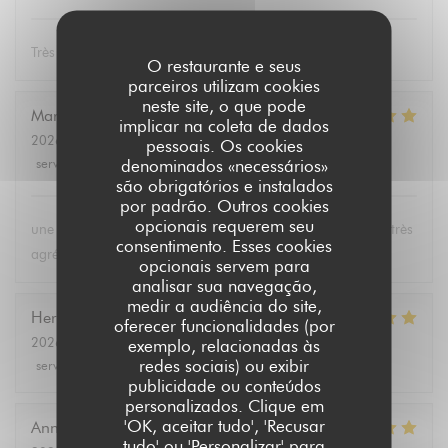
Très bon repas, équipe serviable!
O restaurante e seus
parceiros utilizam cookies
neste site, o que pode
Marie-Paule
B
implicar na coleta de dados
2026-08-01
- 19:15 - guests 2
pessoais. Os cookies
service
:
5
/5
ambience
:
5
/5
menu
:
5
/5
quality_price
:
5
/5
denominados «necessários»
são obrigatórios e instalados
por padrão. Outros cookies
opcionais requerem seu
une carte bien fournie, des plats excellents et un personnel très
consentimento. Esses cookies
agréable
opcionais servem para
analisar sua navegação,
medir a audiência do site,
Hervé
L
oferecer funcionalidades (por
2026-08-04
- 12:00 - guests 2
exemplo, relacionadas às
redes sociais) ou exibir
service
:
5
/5
ambience
:
5
/5
menu
:
5
/5
quality_price
:
5
/5
publicidade ou conteúdos
personalizados. Clique em
'OK, aceitar tudo', 'Recusar
Annie
P
tudo' ou 'Personalizar' para