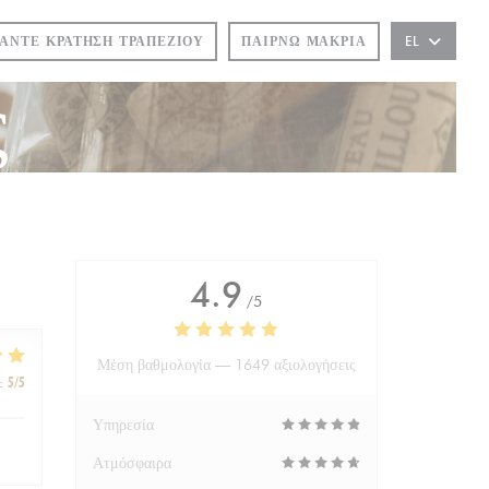
ΆΝΤΕ ΚΡΆΤΗΣΗ ΤΡΑΠΕΖΙΟΎ
ΠΑΊΡΝΩ ΜΑΚΡΙΆ
EL
ς
4.9
/5
Μέση βαθμολογία —
1649 αξιολογήσεις
:
5
/5
Υπηρεσία
Ατμόσφαιρα