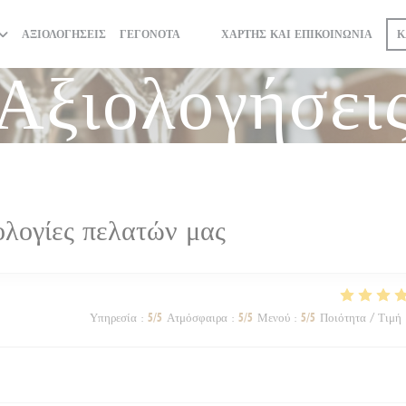
Κ
ΑΞΙΟΛΟΓΉΣΕΙΣ
ΓΕΓΟΝΌΤΑ
ΧΆΡΤΗΣ ΚΑΙ ΕΠΙΚΟΙΝΩΝΊΑ
((ΑΝΟΊΓΕΙ ΣΕ ΝΈΟ ΠΑΡΆΘΥΡΟ))
((ΑΝΟΊΓΕΙ ΣΕ ΝΈΟ ΠΑΡΆΘΥΡΟ))
Αξιολογήσει
ολογίες πελατών μας
Υπηρεσία
:
5
/5
Ατμόσφαιρα
:
5
/5
Μενού
:
5
/5
Ποιότητα / Τιμή