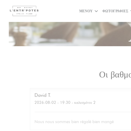
Πίνακας διαχείρισης "Μπισκότων" (Cookies)
ΜΕΝΟΎ
ΦΩΤΟΓΡΑΦΊΕΣ
Οι βαθμ
David
T
2026-08-02
- 19:30 - καλεσμένοι 2
Nous nous sommes bien régalé bien mangé