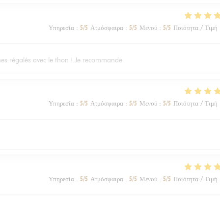
Υπηρεσία
:
5
/5
Ατμόσφαιρα
:
5
/5
Μενού
:
5
/5
Ποιότητα / Τιμή
es régalés avec le thon ! Je recommande
Υπηρεσία
:
5
/5
Ατμόσφαιρα
:
5
/5
Μενού
:
5
/5
Ποιότητα / Τιμή
Υπηρεσία
:
5
/5
Ατμόσφαιρα
:
5
/5
Μενού
:
5
/5
Ποιότητα / Τιμή