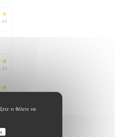
:
5
/5
:
5
/5
:
5
/5
ξετε τι θέλετε να
:
5
/5
ση