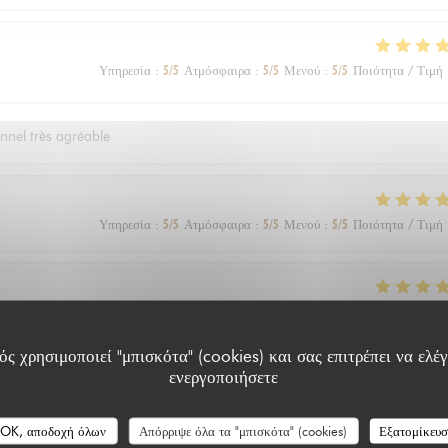
Υπηρεσία
:
5
/5
Ατμόσφαιρα
:
5
/5
Μενού
:
5
/5
Ποιότητα / Τιμή
onnel très agréable
Υπηρεσία
:
5
/5
Ατμόσφαιρα
:
5
/5
Μενού
:
5
/5
Ποιότητα / Τιμή
Υπηρεσία
:
5
/5
Ατμόσφαιρα
:
5
/5
Μενού
:
5
/5
Ποιότητα / Τιμή
ς χρησιμοποιεί "μπισκότα" (cookies) και σας επιτρέπει να ελέγ
ενεργοποιήσετε
Υπηρεσία
:
5
/5
Ατμόσφαιρα
:
5
/5
Μενού
:
5
/5
Ποιότητα / Τιμή
OK, αποδοχή όλων
Απόρριψε όλα τα "μπισκότα" (cookies)
Εξατομίκευ