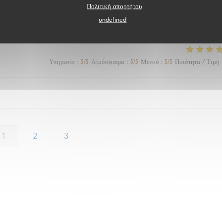
Πολιτική απορρήτου
Υπηρεσία
:
5
/5
Ατμόσφαιρα
:
5
/5
Μενού
:
5
/5
Ποιότητα / Τιμή
undefined
Υπηρεσία
:
5
/5
Ατμόσφαιρα
:
5
/5
Μενού
:
5
/5
Ποιότητα / Τιμή
1
2
3