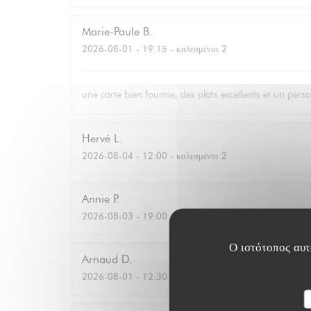
Marie-Paule
B
2026-08-01
- 19:15 - καλεσμένοι 2
une carte bien fournie, des plats excellents et un pers
Hervé
L
2026-08-04
- 12:00 - καλεσμένοι 2
Annie
P
2026-08-03
- 19:00 - καλεσμένοι 2
Ο ιστότοπος αυτό
Arnaud
D
2026-08-01
- 12:30 - καλεσμένοι 2