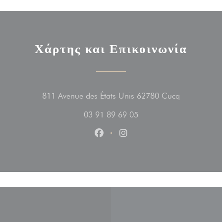
Χάρτης και Επικοινωνία
((ανοίγει σε
811 Avenue des États Unis 62780 Cucq
03 91 89 69 05
Facebook ((ανοίγει σε νέο παράθ
Instagram ((ανοίγει σε νέο