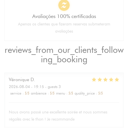
Avaliações 100% certificadas
Apenas os clientes que fizeram reservas submeteram
avaliações
reviews_from_our_clients_follow
ing_booking
Véronique
D
2026-08-04
- 19:15 - guests 3
service
:
5
/5
ambience
:
5
/5
menu
:
5
/5
quality_price
:
5
/5
Nous avons passé une excellente soirée et nous sommes
régalés avec le thon ! Je recommande