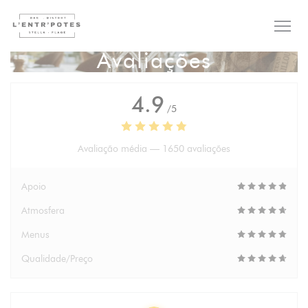
Painel de Gerenciamento de Cookies
Avaliações
4.9
/5
Avaliação média —
1650 avaliações
Apoio
Atmosfera
Menus
Qualidade/Preço