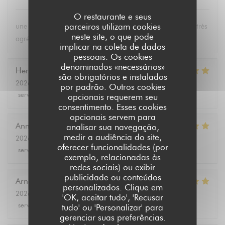
O restaurante e seus
parceiros utilizam cookies
une carte bien fournie, des plats excellents et un personnel très
neste site, o que pode
agréable
implicar na coleta de dados
pessoais. Os cookies
denominados «necessários»
Hervé
L
são obrigatórios e instalados
2026-08-04
- 12:00 - guests 2
por padrão. Outros cookies
service
:
5
/5
ambience
:
5
/5
menu
:
5
/5
quality_price
:
5
/5
opcionais requerem seu
consentimento. Esses cookies
opcionais servem para
Annie
P
analisar sua navegação,
medir a audiência do site,
2026-08-03
- 19:00 - guests 2
oferecer funcionalidades (por
service
:
5
/5
ambience
:
5
/5
menu
:
5
/5
quality_price
:
5
/5
exemplo, relacionadas às
redes sociais) ou exibir
publicidade ou conteúdos
Arnaud
D
personalizados. Clique em
2026-08-01
- 12:30 - guests 2
'OK, aceitar tudo', 'Recusar
service
:
5
/5
ambience
:
5
/5
menu
:
5
/5
quality_price
:
5
/5
tudo' ou 'Personalizar' para
gerenciar suas preferências.