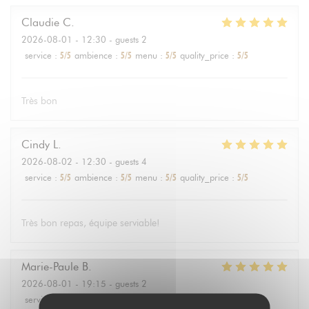
Claudie
C
2026-08-01
- 12:30 - guests 2
service
:
5
/5
ambience
:
5
/5
menu
:
5
/5
quality_price
:
5
/5
Très bon
Cindy
L
2026-08-02
- 12:30 - guests 4
service
:
5
/5
ambience
:
5
/5
menu
:
5
/5
quality_price
:
5
/5
Très bon repas, équipe serviable!
Marie-Paule
B
2026-08-01
- 19:15 - guests 2
service
:
5
/5
ambience
:
5
/5
menu
:
5
/5
quality_price
:
5
/5