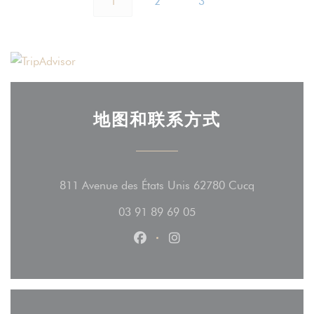
1
2
3
地图和联系方式
((在新窗口中
811 Avenue des États Unis 62780 Cucq
03 91 89 69 05
Facebook ((在新窗口中打开))
Instagram ((在新窗口中打