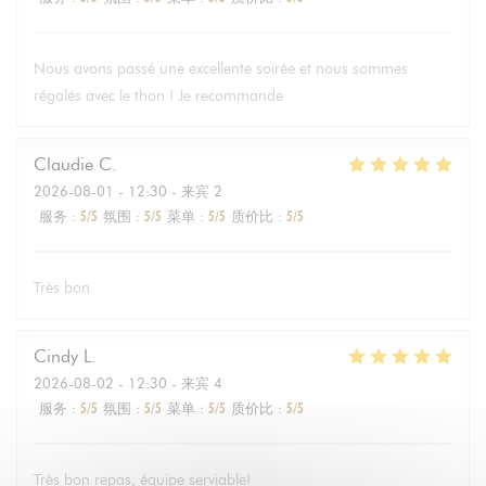
Nous avons passé une excellente soirée et nous sommes
régalés avec le thon ! Je recommande
Claudie
C
2026-08-01
- 12:30 - 来宾 2
服务
:
5
/5
氛围
:
5
/5
菜单
:
5
/5
质价比
:
5
/5
Très bon
Cindy
L
2026-08-02
- 12:30 - 来宾 4
服务
:
5
/5
氛围
:
5
/5
菜单
:
5
/5
质价比
:
5
/5
Très bon repas, équipe serviable!