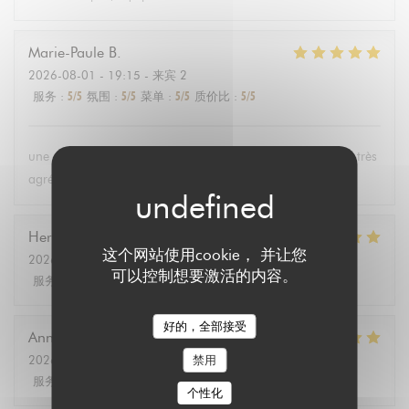
Marie-Paule
B
2026-08-01
- 19:15 - 来宾 2
服务
:
5
/5
氛围
:
5
/5
菜单
:
5
/5
质价比
:
5
/5
une carte bien fournie, des plats excellents et un personnel très
agréable
Hervé
L
这个网站使用cookie， 并让您
2026-08-04
- 12:00 - 来宾 2
可以控制想要激活的内容。
服务
:
5
/5
氛围
:
5
/5
菜单
:
5
/5
质价比
:
5
/5
好的，全部接受
Annie
P
2026-08-03
- 19:00 - 来宾 2
禁用
服务
:
5
/5
氛围
:
5
/5
菜单
:
5
/5
质价比
:
5
/5
个性化